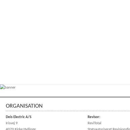
ORGANISATION
Deis Electric A/S
Revisor:
Irisvej 9
ReviTotal
4070 Kirke Hyllinge
Statsautoriseret Revisionsf