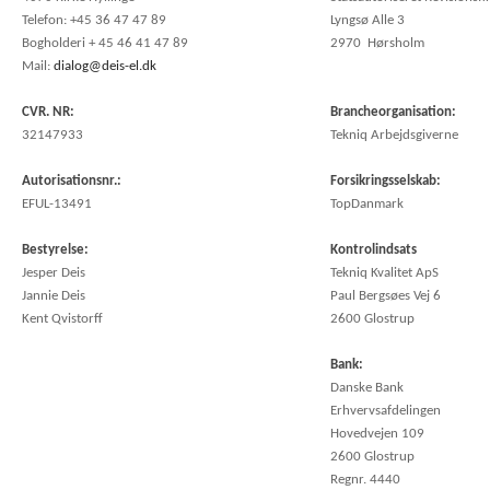
Telefon: +45 36 47 47 89
Lyngsø Alle 3
Bogholderi + 45 46 41 47 89
2970 Hørsholm
Mail:
dialog@deis-el.dk
CVR. NR:
Brancheorganisation:
32147933
Tekniq Arbejdsgiverne
Autorisationsnr.:
Forsikringsselskab:
EFUL-13491
TopDanmark
Bestyrelse:
Kontrolindsats
Jesper Deis
Tekniq Kvalitet ApS
Jannie Deis
Paul Bergsøes Vej 6
Kent Qvistorff
EFUL-
2600 Glostrup
13491
Bank:
Danske Bank
Erhvervsafdelingen
Hovedvejen 109
2600 Glostrup
Regnr. 4440